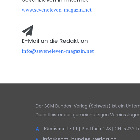
www.seveneleven-magazin.net
E-Mail an die Redaktion
info@seveneleven-magazin.net
Der SCM Bundes-Verlag (Schweiz) ist ein Unt
Dienstleister des gemeinnützigen Vereins Jugen
Rämismatte 11 | Postfach 128 | CH-3232 I
A
info@scm-bundes-verlag.ch
E