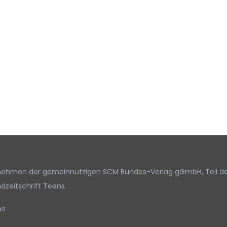
ernehmen der gemeinnützigen SCM Bundes-Verlag gGmbH, Teil d
dzeitschrift Teens.
ns