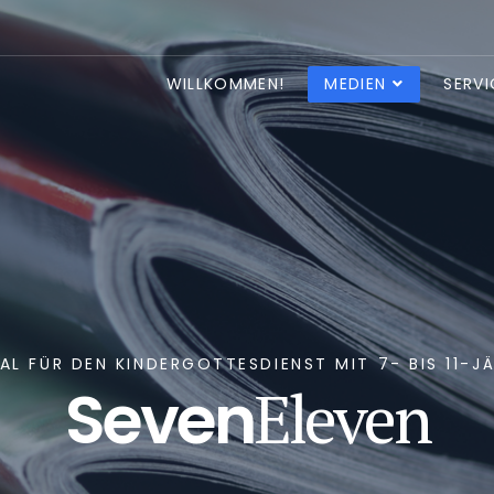
WILLKOMMEN!
MEDIEN
SERVI
AL FÜR DEN KINDERGOTTESDIENST MIT 7- BIS 11-J
Seven
Eleven