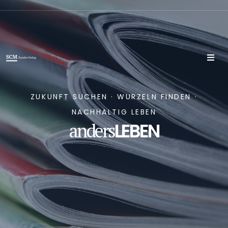
ZUKUNFT SUCHEN · WURZELN FINDEN ·
NACHHALTIG LEBEN
LEBEN
anders